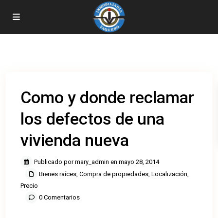
Inicio
Bienes raíces
,
Compra de propiedades
,
Localización
,
Precio
Como y donde reclamar los defectos de una vivienda nueva
Como y donde reclamar
los defectos de una
vivienda nueva
Publicado por mary_admin en mayo 28, 2014
Bienes raíces
,
Compra de propiedades
,
Localización
,
Precio
0 Comentarios