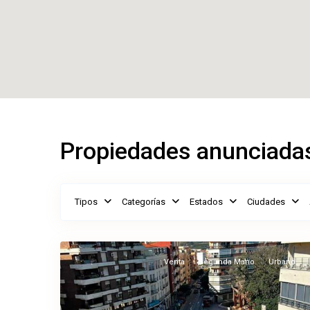
Inicio
Ascensor
Propiedades anunciada
Tipos
Categorías
Estados
Ciudades
Vélez-
10
Málaga
Venta
Segunda Mano
Urbano