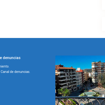
e denuncias
iento.
l Canal de denuncias.