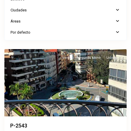
Ciudades
Áreas
Por defecto
Vélez-
Málaga
Venta
Segunda Mano
Urbano
P-2543